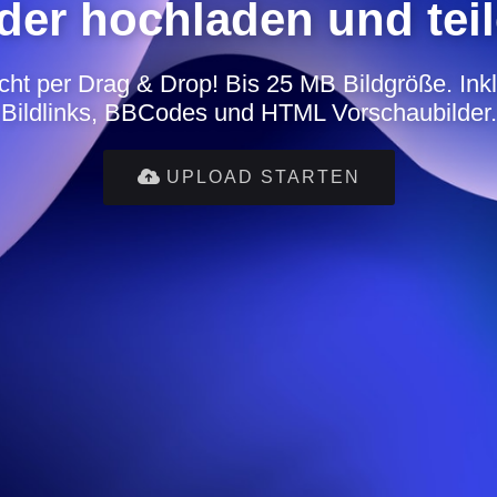
lder hochladen und teil
icht per Drag & Drop! Bis 25 MB Bildgröße. Inkl
Bildlinks, BBCodes und HTML Vorschaubilder.
UPLOAD STARTEN